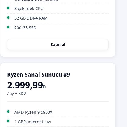
8 çekirdek CPU
32 GB DDR4 RAM
200 GB SSD
Satın al
Ryzen Sanal Sunucu #9
2.999,99
₺
/ ay + KDV
AMD Ryzen 9 5950X
1 GB/s internet hızı