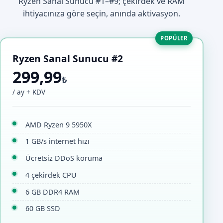
Ryzen Sanal Sunucu #1–#9; çekirdek ve RAM
ihtiyacınıza göre seçin, anında aktivasyon.
POPÜLER
Ryzen Sanal Sunucu #2
299,99
₺
/ ay + KDV
AMD Ryzen 9 5950X
1 GB/s internet hızı
Ücretsiz DDoS koruma
4 çekirdek CPU
6 GB DDR4 RAM
60 GB SSD