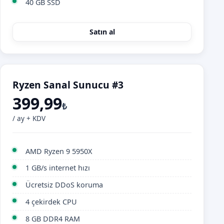
40 GB SSD
Satın al
Ryzen Sanal Sunucu #3
399,99
₺
/ ay + KDV
AMD Ryzen 9 5950X
1 GB/s internet hızı
Ücretsiz DDoS koruma
4 çekirdek CPU
8 GB DDR4 RAM