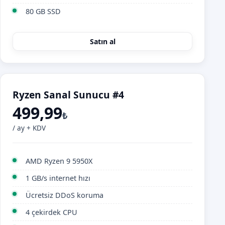
80 GB SSD
Satın al
Ryzen Sanal Sunucu #4
499,99
₺
/ ay + KDV
AMD Ryzen 9 5950X
1 GB/s internet hızı
Ücretsiz DDoS koruma
4 çekirdek CPU