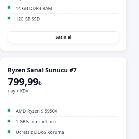
14 GB DDR4 RAM
120 GB SSD
Satın al
Ryzen Sanal Sunucu #7
799,99
₺
/ ay + KDV
AMD Ryzen 9 5950X
1 GB/s internet hızı
Ücretsiz DDoS koruma