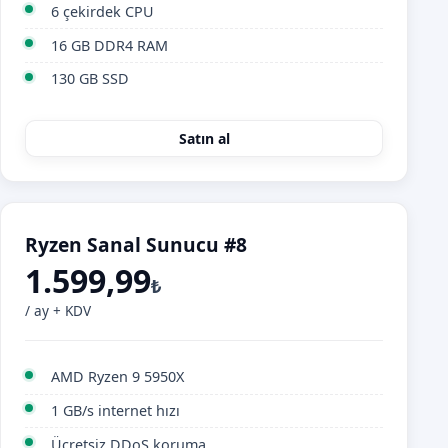
6 çekirdek CPU
16 GB DDR4 RAM
130 GB SSD
Satın al
Ryzen Sanal Sunucu #8
1.599,99
₺
/ ay + KDV
AMD Ryzen 9 5950X
1 GB/s internet hızı
Ücretsiz DDoS koruma