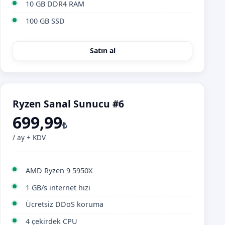
10 GB DDR4 RAM
100 GB SSD
Satın al
Ryzen Sanal Sunucu #6
699,99
₺
/ ay + KDV
AMD Ryzen 9 5950X
1 GB/s internet hızı
Ücretsiz DDoS koruma
4 çekirdek CPU