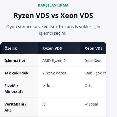
KARŞILAŞTIRMA
Ryzen VDS vs Xeon VDS
Oyun sunucusu ve yüksek frekans iş yükleri için
işlemci seçimi.
Özellik
Ryzen VDS
Xeon VDS
İşlemci tipi
AMD Ryzen 9
Intel Xeon
Tek çekirdek
Yüksek boost
Stabil çok çekirde
FiveM /
✓ İdeal
Orta
Minecraft
Veritabanı /
İyi
✓ İdeal
API