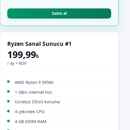
Satın al
Ryzen Sanal Sunucu #1
199,99
₺
/ ay + KDV
AMD Ryzen 9 5950X
1 GB/s internet hızı
Ücretsiz DDoS koruma
4 çekirdek CPU
4 GB DDR4 RAM