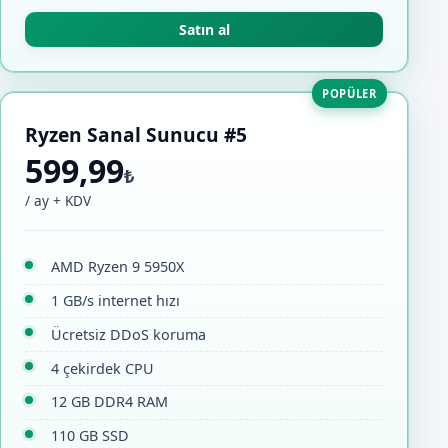
Satın al
POPÜLER
Ryzen Sanal Sunucu #5
599,99
₺
/ ay + KDV
AMD Ryzen 9 5950X
1 GB/s internet hızı
Ücretsiz DDoS koruma
4 çekirdek CPU
12 GB DDR4 RAM
110 GB SSD