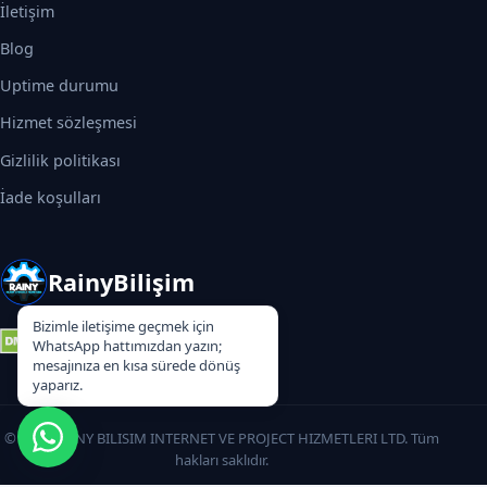
İletişim
Blog
Uptime durumu
Hizmet sözleşmesi
Gizlilik politikası
İade koşulları
RainyBilişim
Bizimle iletişime geçmek için
WhatsApp hattımızdan yazın;
mesajınıza en kısa sürede dönüş
yaparız.
© 2026 RAINY BILISIM INTERNET VE PROJECT HIZMETLERI LTD. Tüm
hakları saklıdır.