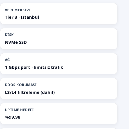
VERI MERKEZI
Tier 3 · İstanbul
DISK
NVMe SSD
AĞ
1 Gbps port · limitsiz trafik
DDOS KORUMASI
L3/L4 filtreleme (dahil)
UPTIME HEDEFI
%99,98