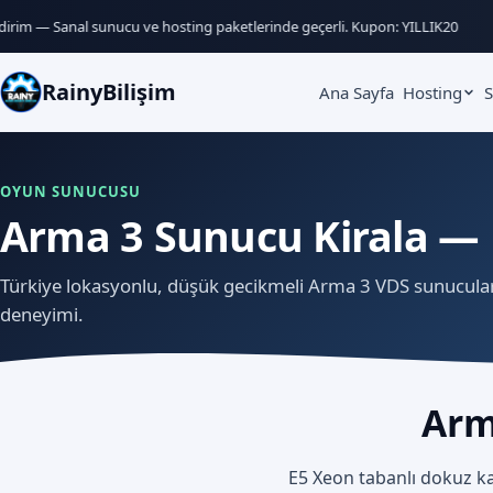
rim — Sanal sunucu ve hosting paketlerinde geçerli. Kupon: YILLIK20
Yı
RainyBilişim
Ana Sayfa
Hosting
S
OYUN SUNUCUSU
Arma 3 Sunucu Kirala —
Türkiye lokasyonlu, düşük gecikmeli Arma 3 VDS sunucuları 
deneyimi.
Arm
E5 Xeon tabanlı dokuz ka