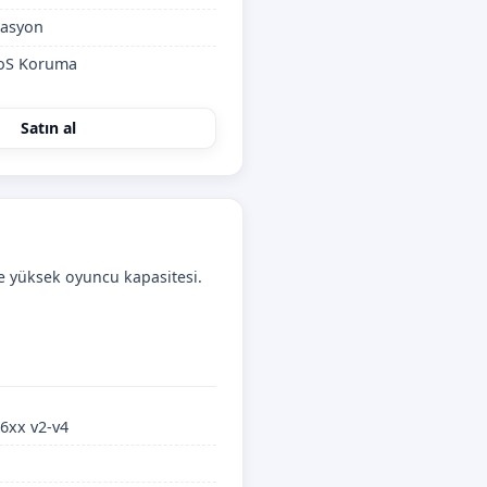
kasyon
DoS Koruma
Satın al
e yüksek oyuncu kapasitesi.
6xx v2-v4