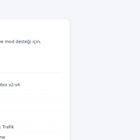
ve mod desteği için.
6xx v2-v4
k Trafik
ime