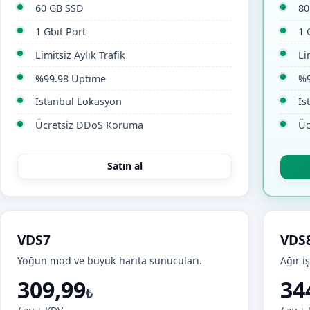
60 GB SSD
80
1 Gbit Port
1 
Limitsiz Aylık Trafik
Li
%99.98 Uptime
%9
İstanbul Lokasyon
İs
Ücretsiz DDoS Koruma
Üc
Satın al
VDS7
VDS
Yoğun mod ve büyük harita sunucuları.
Ağır i
309,99
34
₺