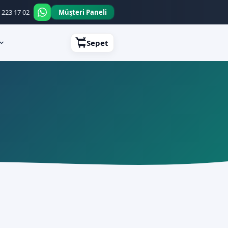
çerli. Kupon: YILLIK20
 223 17 02
Müşteri Paneli
Sepet