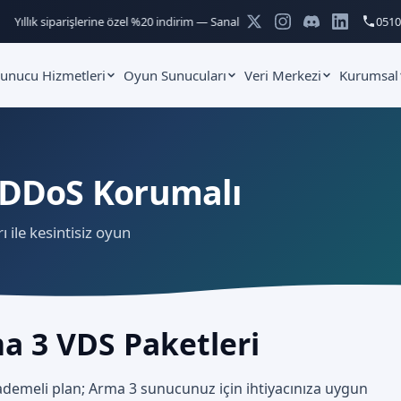
llık siparişlerine özel %20 indirim — Sanal sunucu ve hosting paketlerinde ge
0510
unucu Hizmetleri
Oyun Sunucuları
Veri Merkezi
Kurumsal
 DDoS Korumalı
ile kesintisiz oyun
a 3 VDS Paketleri
demeli plan; Arma 3 sunucunuz için ihtiyacınıza uygun