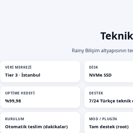
Teknik
Rainy Bilişim altyapısının t
VERI MERKEZI
DISK
Tier 3 · İstanbul
NVMe SSD
UPTIME HEDEFI
DESTEK
%99,98
7/24 Türkçe teknik
KURULUM
MOD / PLUGIN
Otomatik teslim (dakikalar)
Tam destek (root)