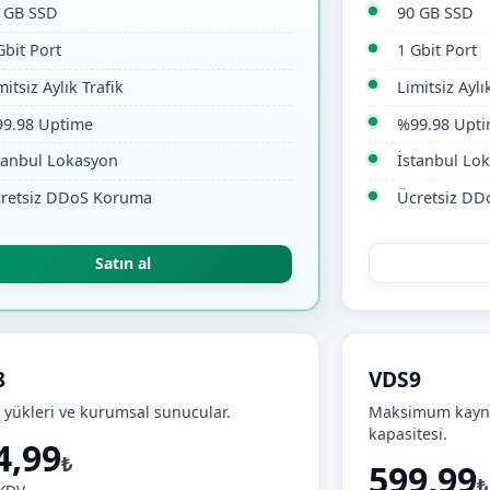
 GB SSD
90 GB SSD
Gbit Port
1 Gbit Port
mitsiz Aylık Trafik
Limitsiz Aylı
9.98 Uptime
%99.98 Upt
tanbul Lokasyon
İstanbul Lo
retsiz DDoS Koruma
Ücretsiz D
Satın al
8
VDS9
ş yükleri ve kurumsal sunucular.
Maksimum kayn
kapasitesi.
4,99
₺
599,99
₺