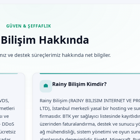
GÜVEN & ŞEFFAFLIK
 Bilişim Hakkında
ız ve destek süreçlerimiz hakkında net bilgiler.
Rainy Bilişim Kimdir?
 VDS,
Rainy Bilişim (RAINY BILISIM INTERNET VE P
metleri
LTD), İstanbul merkezli yasal bir hosting ve s
ı ve
firmasıdır. BTK yer sağlayıcı listesinde kayıtlıd
 — DDoS
üzerinden faturalandırma, destek ve sunucu yö
ücretsiz
ağ mühendisliği, sistem yönetimi ve oyun su
 kadar
alanlarında deneyimlidir. FiveM, Minecraft, R