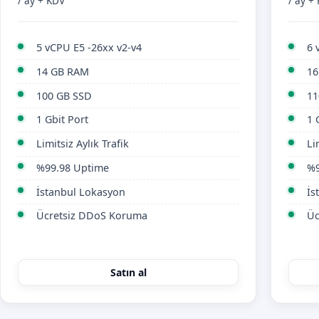
/ ay + KDV
/ ay +
5 vCPU E5 -26xx v2-v4
6 
14 GB RAM
16
100 GB SSD
11
1 Gbit Port
1 
Limitsiz Aylık Trafik
Li
%99.98 Uptime
%9
İstanbul Lokasyon
İs
Ücretsiz DDoS Koruma
Üc
Satın al