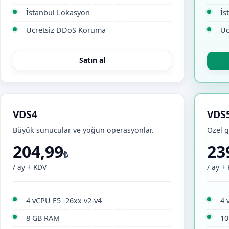
İstanbul Lokasyon
İs
Ücretsiz DDoS Koruma
Üc
Satın al
VDS4
VDS
Büyük sunucular ve yoğun operasyonlar.
Özel g
204,99
23
₺
/ ay + KDV
/ ay +
4 vCPU E5 -26xx v2-v4
4 
8 GB RAM
10