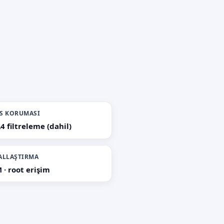
S KORUMASI
4 filtreleme (dahil)
ALLAŞTIRMA
 · root erişim