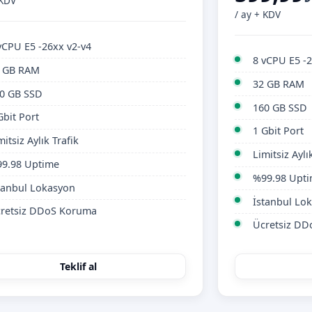
 KDV
/ ay + KDV
vCPU E5 -26xx v2-v4
8 vCPU E5 -2
 GB RAM
32 GB RAM
0 GB SSD
160 GB SSD
Gbit Port
1 Gbit Port
mitsiz Aylık Trafik
Limitsiz Aylı
9.98 Uptime
%99.98 Upt
tanbul Lokasyon
İstanbul Lo
retsiz DDoS Koruma
Ücretsiz D
Teklif al