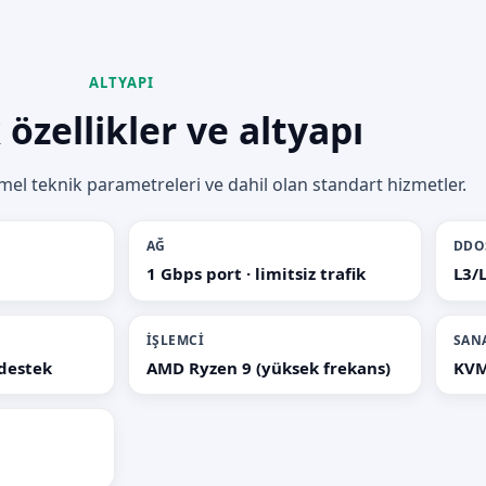
ALTYAPI
 özellikler ve altyapı
emel teknik parametreleri ve dahil olan standart hizmetler.
AĞ
DDO
1 Gbps port · limitsiz trafik
L3/L
İŞLEMCI
SAN
 destek
AMD Ryzen 9 (yüksek frekans)
KVM