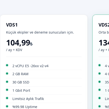
VDS1
VDS
Küçük ekipler ve deneme sunucuları için.
Orta b
104,99
13
₺
/ ay + KDV
/ ay +
2 vCPU E5 -26xx v2-v4
4 
2 GB RAM
4 
30 GB SSD
35
1 Gbit Port
1 
Limitsiz Aylık Trafik
Li
%99.98 Uptime
%9