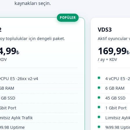
kaynakları seçin.
POPÜLER
2
VDS3
oy topluluklar için dengeli paket.
Aktif oyuncular 
4,99
169,99
₺
₺
 KDV
/ ay + KDV
vCPU E5 -26xx v2-v4
4 vCPU E5 -2
GB RAM
6 GB RAM
 GB SSD
45 GB SSD
Gbit Port
1 Gbit Port
mitsiz Aylık Trafik
Limitsiz Aylı
9.98 Uptime
%99.98 Upt