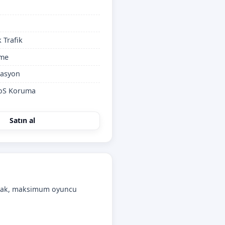
k Trafik
ime
kasyon
DoS Koruma
Satın al
ak, maksimum oyuncu