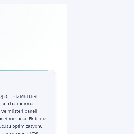
ROJECT HIZMETLERI
unucu barındırma
ır ve müşteri paneli
netimi sunar. Ekibimiz
nucusu optimizasyonu
ust ve kurumsal VDS