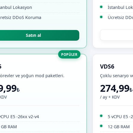
tanbul Lokasyon
İstanbul Lo
retsiz DDoS Koruma
Ücretsiz D
Satın al
POPÜLER
5
VDS6
örevler ve yoğun mod paketleri.
Çoklu senaryo v
9,99
274,99
₺
₺
 KDV
/ ay + KDV
vCPU E5 -26xx v2-v4
5 vCPU E5 -2
 GB RAM
12 GB RAM