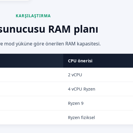
KARŞILAŞTIRMA
sunucusu RAM planı
ve mod yüküne göre önerilen RAM kapasitesi.
CPU önerisi
2 vCPU
4 vCPU Ryzen
Ryzen 9
Ryzen fiziksel