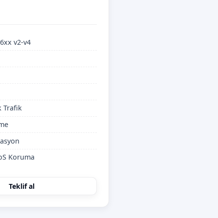
6xx v2-v4
k Trafik
ime
kasyon
DoS Koruma
Teklif al