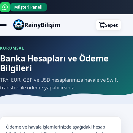
Müşteri Paneli
RainyBilişim
Sepet
KURUMSAL
Banka Hesapları ve Ödeme
Bilgileri
TRY, EUR, GBP ve USD hesaplarımıza havale ve Swift
transferi ile ödeme yapabilirsiniz.
Ödeme ve havale işlemlerinizde aşağıdaki hesap