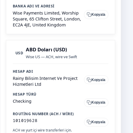
BANKA ADI VE ADRESI
Wise Payments Limited, Worship
Kopyala
Square, 65 Clifton Street, London,
EC2A 4JE, United Kingdom
ABD Doları (USD)
USD
Wise US — ACH, wire ve Swift
HESAP ADI
Rainy Bilisim Internet Ve Project
Kopyala
Hizmetleri Ltd
HESAP TÜRÜ
Checking
Kopyala
ROUTING NUMBER (ACH / WIRE)
101019628
Kopyala
ACH ve yurt içi wire transferleri için.