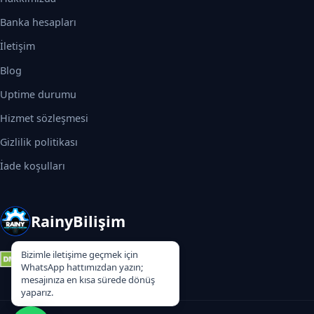
Banka hesapları
İletişim
Blog
Uptime durumu
Hizmet sözleşmesi
Gizlilik politikası
İade koşulları
RainyBilişim
Bizimle iletişime geçmek için
WhatsApp hattımızdan yazın;
mesajınıza en kısa sürede dönüş
yaparız.