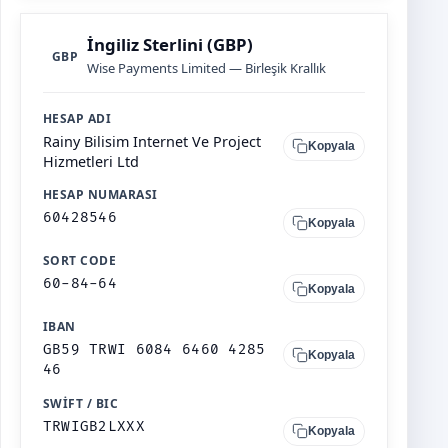
İngiliz Sterlini (GBP)
GBP
Wise Payments Limited — Birleşik Krallık
HESAP ADI
Rainy Bilisim Internet Ve Project
Kopyala
Hizmetleri Ltd
HESAP NUMARASI
60428546
Kopyala
SORT CODE
60-84-64
Kopyala
IBAN
GB59 TRWI 6084 6460 4285
Kopyala
46
SWIFT / BIC
TRWIGB2LXXX
Kopyala