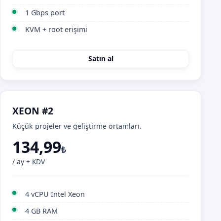
1 Gbps port
KVM + root erişimi
Satın al
XEON #2
Küçük projeler ve geliştirme ortamları.
134,99
₺
/ ay + KDV
4 vCPU Intel Xeon
4 GB RAM