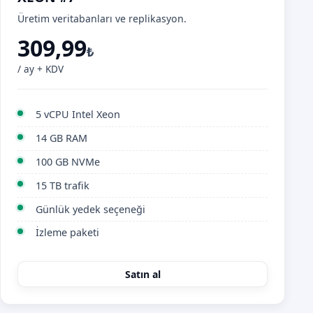
Üretim veritabanları ve replikasyon.
309,99
₺
/ ay + KDV
5 vCPU Intel Xeon
14 GB RAM
100 GB NVMe
15 TB trafik
Günlük yedek seçeneği
İzleme paketi
Satın al