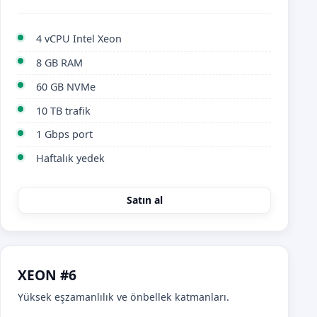
4 vCPU Intel Xeon
8 GB RAM
60 GB NVMe
10 TB trafik
1 Gbps port
Haftalık yedek
Satın al
XEON #6
Yüksek eşzamanlılık ve önbellek katmanları.