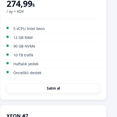
274,99
₺
/ ay + KDV
5 vCPU Intel Xeon
12 GB RAM
90 GB NVMe
10 TB trafik
Haftalık yedek
Öncelikli destek
Satın al
XEON #7