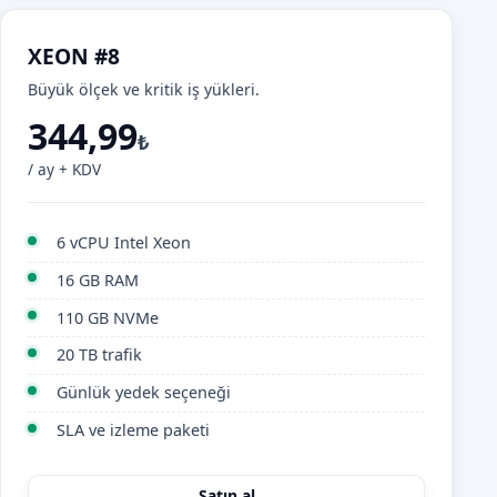
XEON #8
Büyük ölçek ve kritik iş yükleri.
344,99
₺
/ ay + KDV
6 vCPU Intel Xeon
16 GB RAM
110 GB NVMe
20 TB trafik
Günlük yedek seçeneği
SLA ve izleme paketi
Satın al