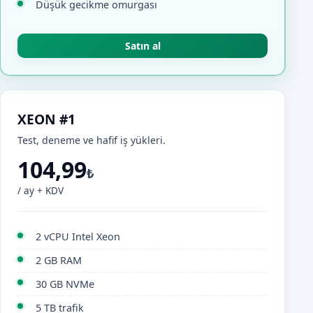
Düşük gecikme omurgası
Satın al
XEON #1
Test, deneme ve hafif iş yükleri.
104,99
₺
/ ay + KDV
2 vCPU Intel Xeon
2 GB RAM
30 GB NVMe
5 TB trafik