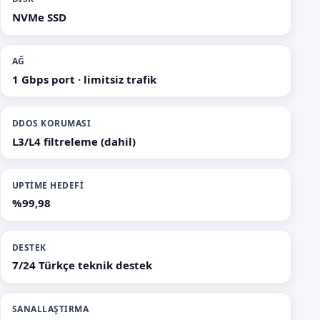
NVMe SSD
AĞ
1 Gbps port · limitsiz trafik
DDOS KORUMASI
L3/L4 filtreleme (dahil)
UPTIME HEDEFI
%99,98
DESTEK
7/24 Türkçe teknik destek
SANALLAŞTIRMA