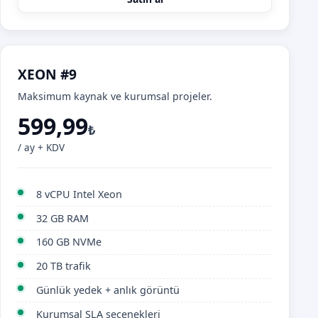
XEON #9
Maksimum kaynak ve kurumsal projeler.
599,99
₺
/ ay + KDV
8 vCPU Intel Xeon
32 GB RAM
160 GB NVMe
20 TB trafik
Günlük yedek + anlık görüntü
Kurumsal SLA seçenekleri