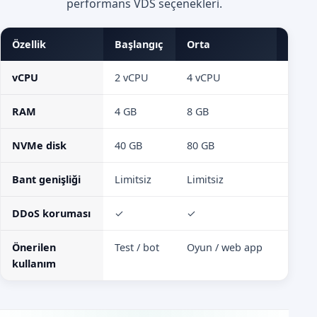
performans VDS seçenekleri.
Özellik
Başlangıç
Orta
Yüks
vCPU
2 vCPU
4 vCPU
8 vCP
RAM
4 GB
8 GB
16 GB
NVMe disk
40 GB
80 GB
160 G
Bant genişliği
Limitsiz
Limitsiz
Limits
DDoS koruması
✓
✓
✓
Önerilen
Test / bot
Oyun / web app
RP / 
kullanım