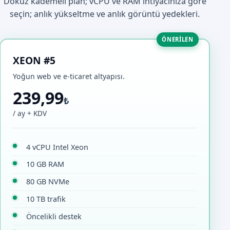
Dokuz kademeli plan; vCPU ve RAM ihtiyacınıza göre
seçin; anlık yükseltme ve anlık görüntü yedekleri.
ÖNERILEN
XEON #5
Yoğun web ve e-ticaret altyapısı.
239,99
₺
/ ay + KDV
4 vCPU Intel Xeon
10 GB RAM
80 GB NVMe
10 TB trafik
Öncelikli destek