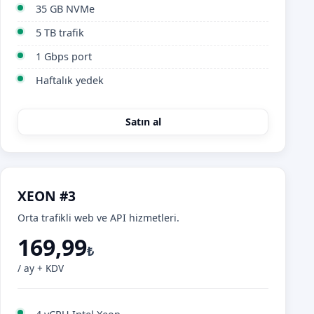
35 GB NVMe
5 TB trafik
1 Gbps port
Haftalık yedek
Satın al
XEON #3
Orta trafikli web ve API hizmetleri.
169,99
₺
/ ay + KDV