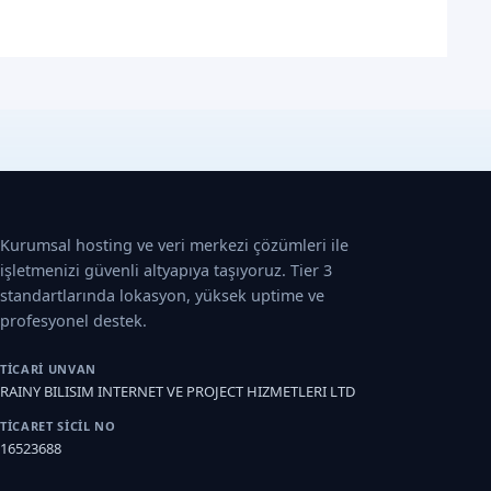
Kurumsal hosting ve veri merkezi çözümleri ile
işletmenizi güvenli altyapıya taşıyoruz. Tier 3
standartlarında lokasyon, yüksek uptime ve
profesyonel destek.
TICARI UNVAN
RAINY BILISIM INTERNET VE PROJECT HIZMETLERI LTD
TICARET SICIL NO
16523688