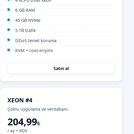
4 vCPU Intel Xeon
6 GB RAM
45 GB NVMe
5 TB trafik
DDoS temel koruma
KVM + root erişimi
Satın al
XEON #4
Çoklu uygulama ve veritabanı.
204,99
₺
/ ay + KDV